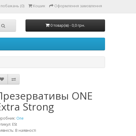
 побажань (0)
Кошик
Оформлення замовлення
0 товар(ів) - 0,0 грн.
Презервативы ONE
Extra Strong
иробник:
One
тикул: ESt
явність: В наявності