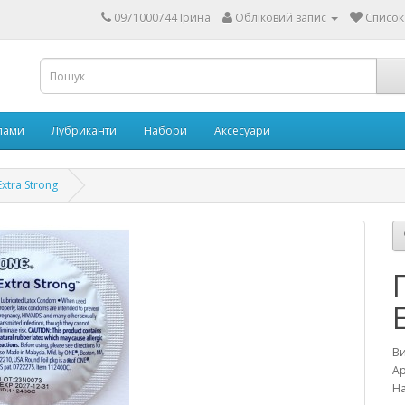
0971000744 Ірина
Обліковий запис
Список
ипами
Лубриканти
Набори
Аксесуари
xtra Strong
В
Ар
На