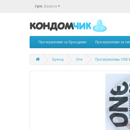
грн.
Валюта
Презервативи за брендами
Презервативи за т
Бренд
One
Презервативы ONE E