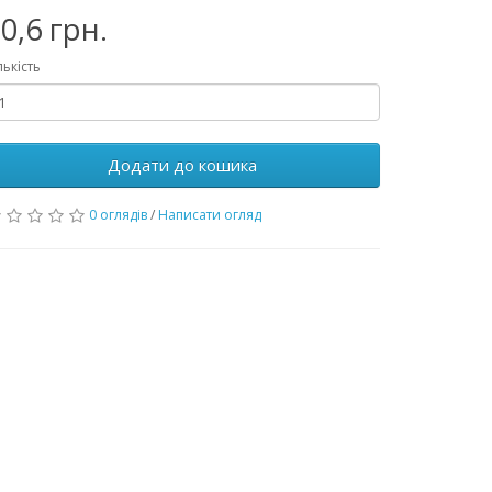
0,6 грн.
лькість
Додати до кошика
0 оглядів
/
Написати огляд