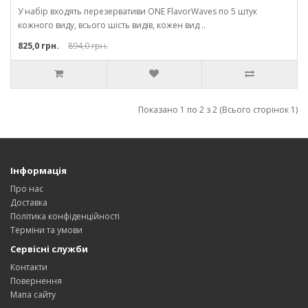
У набір входять перезервативи ONE FlavorWaves по 5 штук
кожного виду, всього шість видів, кожен вид ..
825,0 грн.
894,0 грн.
Показано 1 по 2 з 2 (Всього сторінок 1)
Інформація
Про нас
Доставка
Політика конфіденційності
Терміни та умови
Сервісні служби
Контакти
Повернення
Мапа сайту