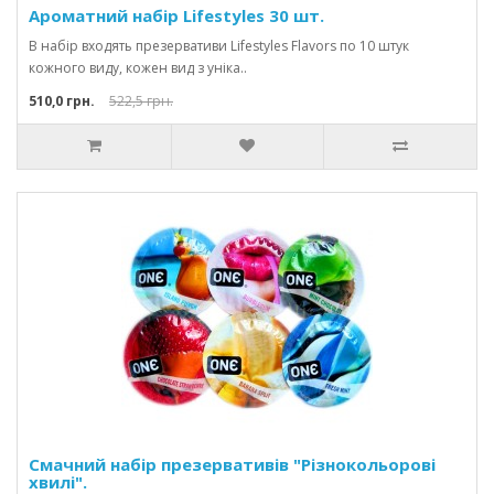
Ароматний набір Lifestyles 30 шт.
В набір входять презервативи Lifestyles Flavors по 10 штук
кожного виду, кожен вид з уніка..
510,0 грн.
522,5 грн.
Смачний набір презервативів "Різнокольорові
хвилі".