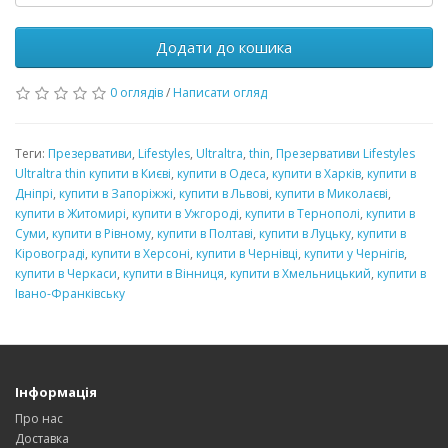
Додати до кошика
0 оглядів
/
Написати огляд
Теги:
Презервативи
,
Lifestyles
,
Ultraltra
,
thin
,
Презервативи Lifestyles
Ultraltra thin купити в Києві
,
купити в Одеса
,
купити в Харків
,
купити в
Дніпрі
,
купити в Запоріжжі
,
купити в Львові
,
купити в Миколаєві
,
купити в Житомирі
,
купити в Ужгороді
,
купити в Тернополі
,
купити в
Суми
,
купити в Рівному
,
купити в Полтаві
,
купити в Луцьку
,
купити в
Кіровограді
,
купити в Херсоні
,
купити в Чернівці
,
купити у Чернігів
,
купити в Черкаси
,
купити в Вінниця
,
купити в Хмельницький
,
купити в
Івано-Франківську
Інформація
Про нас
Доставка