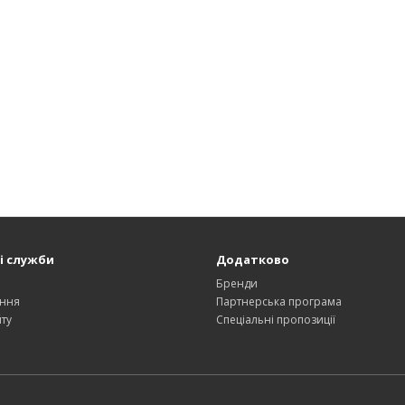
і служби
Додатково
и
Бренди
ння
Партнерська програма
ту
Спеціальні пропозиції