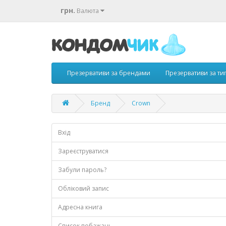
грн.
Валюта
Презервативи за брендами
Презервативи за т
Бренд
Crown
Вхід
Зареєструватися
Забули пароль?
Обліковий запис
Адресна книга
Список побажань