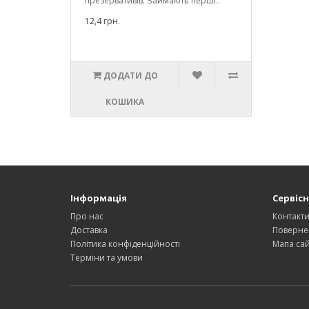
презервативів. Займають перші..
12,4 грн.
ДОДАТИ ДО
КОШИКА
Інформація
Сервісн
Про нас
Контакт
Доставка
Поверне
Політика конфіденційності
Мапа сай
Терміни та умови