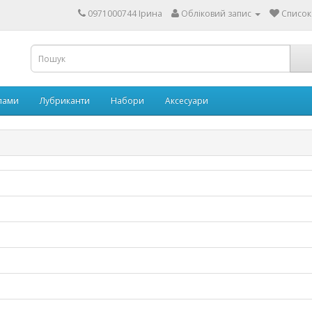
0971000744 Ірина
Обліковий запис
Список
ипами
Лубриканти
Набори
Аксесуари